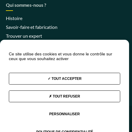
Qui sommes-nous ?
Histoire
Savoir-faire et fabrication
Trouver un expert
Ce site utilise des cookies et vous donne le contrôle sur
ceux que vous souhaitez activer
Espace client
Espace SPANC
Presse
Actualités
FAQ
TOUT ACCEPTER
TOUT REFUSER
Facebook
Instagram
Youtube
Linkedin
PERSONNALISER
© 2026 - Aquatiris
Mentions légales
Plan du site
Données personnelles