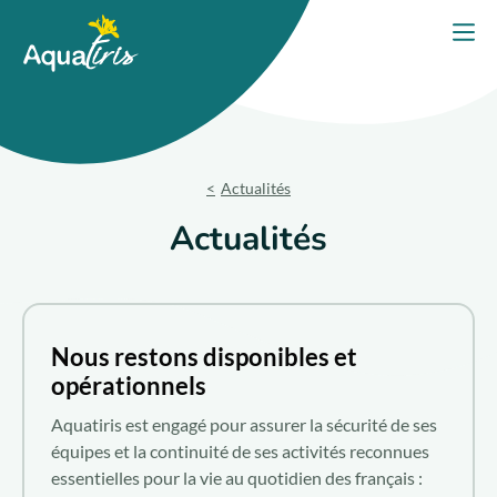
Panneau de gestion des cookies
Accueil
Ouvri
PORTES OUVERTES 2026
Nos solutions
Actualités
Nos produits
Actualités
Votre projet
Nos engagements
Nous restons disponibles et
opérationnels
Nos conseils
Aquatiris est engagé pour assurer la sécurité de ses
équipes et la continuité de ses activités reconnues
Trouver un expert
essentielles pour la vie au quotidien des français :