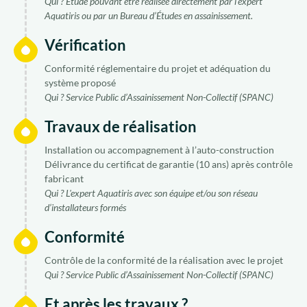
Qui ? Étude pouvant être réalisée directement par l'expert
Aquatiris ou par un Bureau d’Études en assainissement.
Vérification
Qui sommes-nous ?
Conformité réglementaire du projet et adéquation du
Nous rejoindre
système proposé
Qui ? Service Public d’Assainissement Non-Collectif (SPANC)
FR
Travaux de réalisation
Installation ou accompagnement à l’auto-construction
Délivrance du certificat de garantie (10 ans) après contrôle
fabricant
Qui ? L'expert Aquatiris avec son équipe et/ou son réseau
d’installateurs formés
Conformité
Contrôle de la conformité de la réalisation avec le projet
Qui ? Service Public d’Assainissement Non-Collectif (SPANC)
Et après les travaux ?