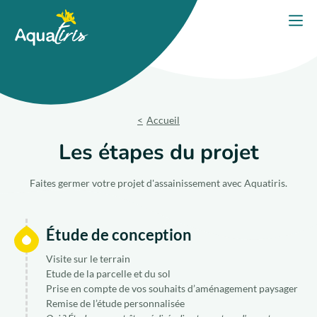
Panneau de gestion des cookies
Accueil
Ouvri
PORTES OUVERTES 2026
Nos solutions
Accueil
Nos produits
Les étapes du projet
Votre projet
Faites germer votre projet d'assainissement avec Aquatiris.
Nos engagements
Étude de conception
Nos conseils
Visite sur le terrain
Etude de la parcelle et du sol
Prise en compte de vos souhaits d’aménagement paysager
Trouver un expert
Remise de l’étude personnalisée