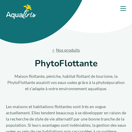
Panneau de gestion des cookies
Accueil
Ouvri
PORTES OUVERTES 2026
Nos solutions
Nos produits
Nos produits
PhytoFlottante
Votre projet
Maison flottante, péniche, habitat flottant de tourisme, la
PhytoFlottante assainit vos eaux usées grâce à la phytoépuration
et s’adapte à votre environnement aquatique.
Nos engagements
Nos conseils
Les maisons et habitations flottantes sont très en vogue
actuellement. Elles tendent beaucoup à se développer en raison de
la recherche de style de vie alternatif par une bonne tranche de la
Trouver un expert
population. Si leurs avantages sont indéniables, la gestion des eaux
usées au sein de ces habitations non raccordées à un système