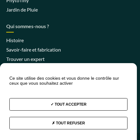
PhytoTiny
Jardin de Pluie
Qui sommes-nous ?
Histoire
Savoir-faire et fabrication
Trouver un expert
Ce site utilise des cookies et vous donne le contrôle sur
ceux que vous souhaitez activer
Espace client
Espace SPANC
Presse
Actualités
FAQ
TOUT ACCEPTER
TOUT REFUSER
Facebook
Instagram
Youtube
Linkedin