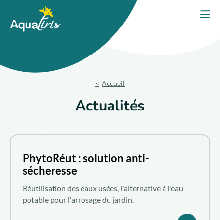
Panneau de gestion des cookies
Accueil
Ouvri
PORTES OUVERTES 2026
Nos solutions
Accueil
Nos produits
Actualités
Votre projet
Nos engagements
PhytoRéut : solution anti-
sécheresse
Nos conseils
Réutilisation des eaux usées, l'alternative à l'eau
potable pour l'arrosage du jardin.
Trouver un expert