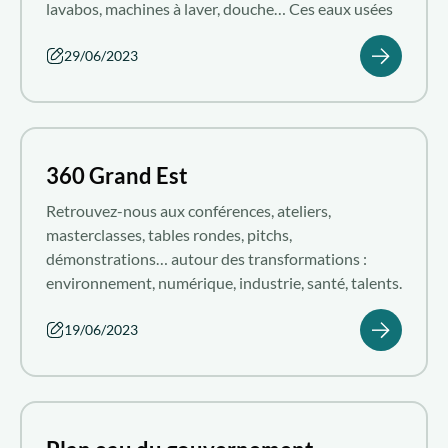
lavabos, machines à laver, douche… Ces eaux usées
faiblement polluées peuvent être encore utilisées
pour un usage domestique qui ne nécessite pas
29/06/2023
forcément une eau potable. Ces eaux usées
constituent ainsi une ressource intéressante tant
écologiquement qu'économiquement pour
l'arrosage des jardins d'ornement et l'irrigation des
360 Grand Est
espaces verts. Les eaux usées deviennent ainsi une
alternative à l'eau potable.
Retrouvez-nous aux conférences, ateliers,
masterclasses, tables rondes, pitchs,
démonstrations… autour des transformations :
environnement, numérique, industrie, santé, talents.
19/06/2023