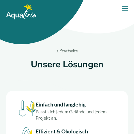
Cookie-Einstellungen
Startseite
Menü
Unsere Lösungen
Unsere Produkte
Startseite
Ihr Projekt
Unsere Lösungen
Unsere Verpflichtungen
Unsere Beratung
Einfach und langlebig
Kontaktieren Sie uns
Passt sich jedem Gelände und jedem
Projekt an.
Effizient & Ökologisch