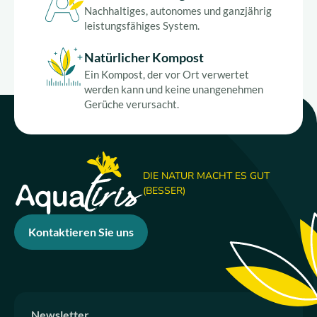
Über uns
Nachhaltiges, autonomes und ganzjährig
leistungsfähiges System.
Werden Sie Vertriebspartner
Natürlicher Kompost
Ein Kompost, der vor Ort verwertet
DE
werden kann und keine unangenehmen
Gerüche verursacht.
DIE NATUR MACHT ES GUT
(BESSER)
Kontaktieren Sie uns
Newsletter