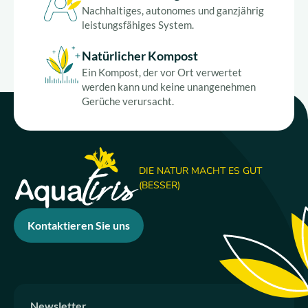
Über uns
Nachhaltiges, autonomes und ganzjährig
leistungsfähiges System.
Werden Sie Vertriebspartner
Natürlicher Kompost
Ein Kompost, der vor Ort verwertet
DE
werden kann und keine unangenehmen
Gerüche verursacht.
DIE NATUR MACHT ES GUT
(BESSER)
Kontaktieren Sie uns
Newsletter