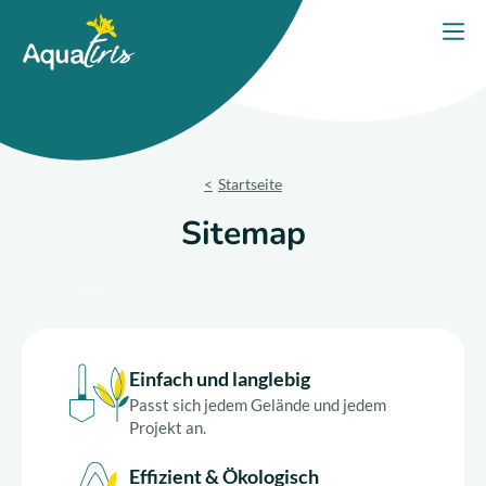
Cookie-Einstellungen
Startseite
Menü
Unsere Lösungen
Unsere Produkte
Startseite
Ihr Projekt
Sitemap
Unsere Verpflichtungen
Unsere Beratung
Einfach und langlebig
Kontaktieren Sie uns
Passt sich jedem Gelände und jedem
Projekt an.
Effizient & Ökologisch