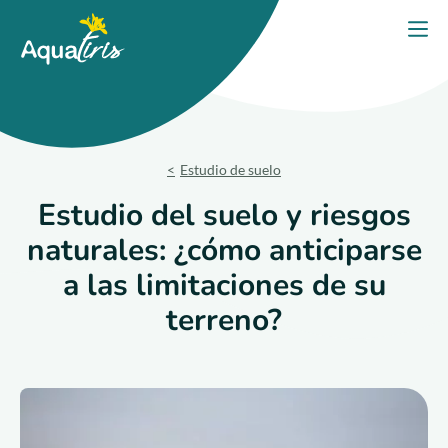
Panel de gestión de cookies
Inicio
Abri
Nuestras soluciones
Nuestros productos
Estudio de suelo
Su proyecto
Estudio del suelo y riesgos
naturales: ¿cómo anticiparse
Nuestros compromisos
a las limitaciones de su
Nuestros consejos
terreno?
Contáctanos