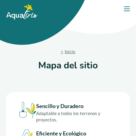
Panel de gestión de cookies
Inicio
Abri
Nuestras soluciones
Nuestros productos
Inicio
Su proyecto
Mapa del sitio
Nuestros compromisos
Nuestros consejos
Sencillo y Duradero
Contáctanos
Adaptable a todos los terrenos y
proyectos.
Eficiente y Ecológico