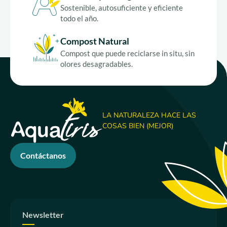
Únase a nosotros
Sostenible, autosuficiente y eficiente
todo el año.
ES
Compost Natural
Compost que puede reciclarse in situ, sin
olores desagradables.
LA NATURALEZA HACE LAS
COSAS BIEN (MEJOR)
Contáctanos
Newsletter