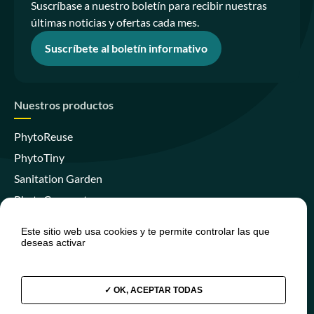
Suscríbase a nuestro boletín para recibir nuestras
últimas noticias y ofertas cada mes.
Suscríbete al boletín informativo
Nuestros productos
PhytoReuse
PhytoTiny
Sanitation Garden
PhytoCompact
PhytoIsland
Este sitio web usa cookies y te permite controlar las que
Skywater Clear
deseas activar
OK, ACEPTAR TODAS
Únase a nosotros
Prensa