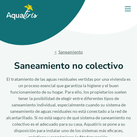
Panel de gestión de cookies
Inicio
Abri
Nuestras soluciones
Nuestros productos
Saneamiento
Su proyecto
Saneamiento no colectivo
Nuestros compromisos
El tratamiento de las aguas residuales vertidas por una vivienda es
un proceso esencial que garantiza la higiene y el buen
funcionamiento de su hogar. Para ello, los propietarios suelen
Nuestros consejos
tener la posibilidad de elegir entre diferentes tipos de
saneamiento individual, especialmente cuando su sistema de
saneamiento de aguas residuales no está conectado a la red de
Contáctanos
alcantarillado. Si no está seguro de qué sistema de saneamiento no
colectivo es el adecuado para su casa, Aquatiris se pone a su
disposición para instalar uno de los sistemas más eficaces,
prácticos y económicos: la fitodepuración.