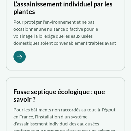
L'assainissement individuel par les
plantes
Pour protéger l'environnement et ne pas
occasionner une nuisance olfactive pour le
voisinage, la loi exige que les eaux usées
domestiques soient convenablement traitées avant
leur évacuation. Si votre maison n'est pas rattachée
au tout-à-l'égout, investir dans un système
d'assainissement individuel par les plantes est une
excellente idée. Il s'agit d'une solution écologique et
économique qui exploite la phytoépuration pour le
traitement des effluents domestiques liquides.
Fosse septique écologique : que
Comment fonctionne un dispositif d'assainissement
savoir ?
individuel par les végétaux ? Quel est son prix ?
Comment l'installer ? Aquatiris répond à vos
Pour les bâtiments non raccordés au tout-à-l'égout
questions.
en France, l'installation d'un système
d'assainissement individuel des eaux usées
conformes aux normes en vigueur est une exigence