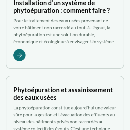
Installation d'un système de
phytoépuration : comment faire ?
Pour le traitement des eaux usées provenant de
votre bâtiment non raccordé au tout-à-l'égout, la
phytoépuration est une solution durable,
économique et écologique à envisager. Un système
d'assainissement écologique individuel basé sur la
phytoépuration permet de dépolluer les effluents
domestiques grâce à l'action des bactéries se
développant autour des racines des plantes
aquatiques filtrantes. Vous pouvez réaliser vous-
même cette installation d'assainissement. Vous
Phytoépuration et assainissement
pouvez choisir plutôt l'intervention d'un expert.
des eaux usées
Leadeur dans le domaine des solutions de
phytoépuration en France, Aquatiris vous en dit
La phytoépuration constitue aujourd'hui une valeur
plus.
sûre pour la gestion et l'évacuation des effluents au
niveau des bâtiments privés non raccordés au
système collectif des égouts. C'est une technique