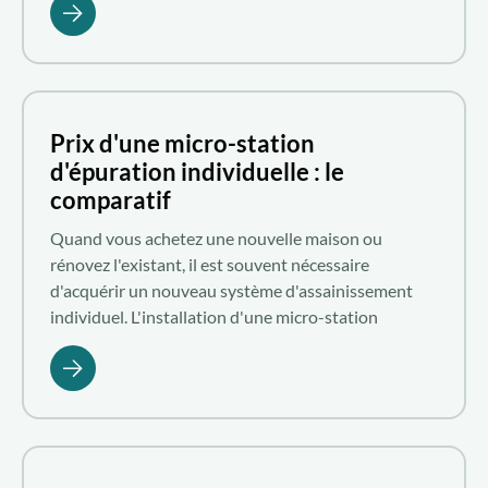
filtrant de certaines plantes pour dépolluer
efficacement les eaux usées. Focus sur le bassin de
phythoépuration d'Aquatiris.
Prix d'une micro-station
d'épuration individuelle : le
comparatif
Quand vous achetez une nouvelle maison ou
rénovez l'existant, il est souvent nécessaire
d'acquérir un nouveau système d'assainissement
individuel. L'installation d'une micro-station
d'épuration au meilleur tarif repose sur un bon
comparatif des prix. Suivez ces conseils de Aquatiris
pour découvrir les éléments à considérer afin
d'apprécier les tarifs proposés pour une micro-
station d'épuration.