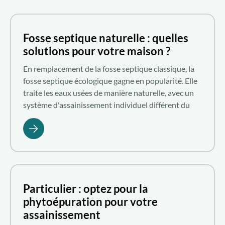
Qui sommes-nous ?
Fosse septique naturelle : quelles
solutions pour votre maison ?
Nous rejoindre
En remplacement de la fosse septique classique, la
fosse septique écologique gagne en popularité. Elle
FR
traite les eaux usées de manière naturelle, avec un
système d'assainissement individuel différent du
processus conventionnel. Voici la solution naturelle
et innovante des fosses septiques proposée par
Aquatiris.
Particulier : optez pour la
phytoépuration pour votre
assainissement