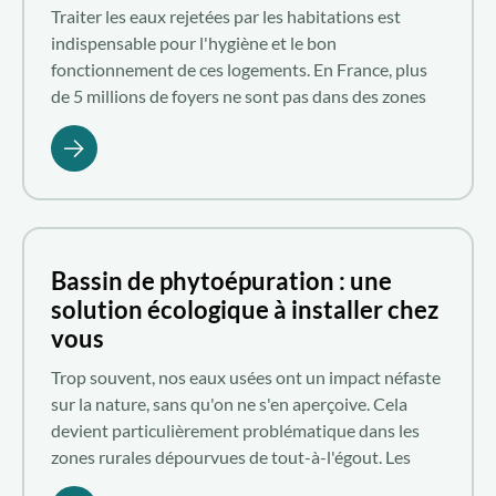
Traiter les eaux rejetées par les habitations est
indispensable pour l'hygiène et le bon
fonctionnement de ces logements. En France, plus
de 5 millions de foyers ne sont pas dans des zones
raccordées au réseau public d'assainissement.
Lorsque votre maison n'est pas raccordée à un
système de traitement collectif, vous devez recourir
à l'assainissement individuel. Leader français des
solutions de gestion écologique des eaux usées,
Aquatiris vous présente la phytoépuration pour
Bassin de phytoépuration : une
particulier.
solution écologique à installer chez
vous
Trop souvent, nos eaux usées ont un impact néfaste
sur la nature, sans qu'on ne s'en aperçoive. Cela
devient particulièrement problématique dans les
zones rurales dépourvues de tout-à-l'égout. Les
bassins de phytoépuration exploitent le pouvoir