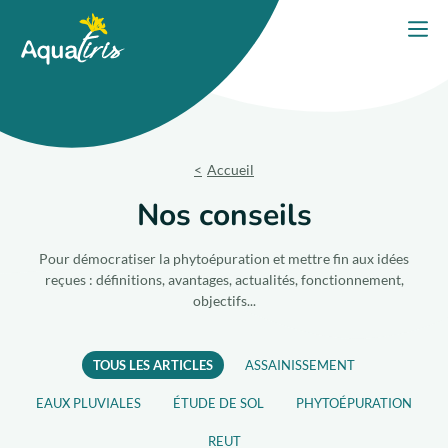
Panneau de gestion des cookies
Accueil
Ouvri
PORTES OUVERTES 2026
Nos solutions
Accueil
Nos produits
Nos conseils
Votre projet
Pour démocratiser la phytoépuration et mettre fin aux idées
reçues : définitions, avantages, actualités, fonctionnement,
objectifs...
Nos engagements
Nos conseils
TOUS LES ARTICLES
ASSAINISSEMENT
EAUX PLUVIALES
ÉTUDE DE SOL
PHYTOÉPURATION
Trouver un expert
REUT