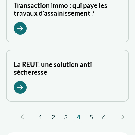
Transaction immo : qui paye les
solutions d'assainissement des eaux usées par la
travaux d'assainissement ?
phytoépuration, Aquatiris vous apporte des
éléments de réponse.
La REUT, une solution anti
sécheresse
1
2
3
4
5
6