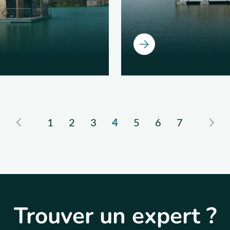
Ouvrir
1
2
3
4
5
6
7
Trouver un expert ?