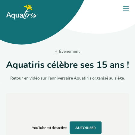
Panneau de gestion des cookies
Accueil
Ouvri
PORTES OUVERTES 2026
Nos solutions
Événement
Nos produits
Aquatiris célèbre ses 15 ans !
Votre projet
Retour en vidéo sur l'anniversaire Aquatiris organisé au siège.
Nos engagements
Nos conseils
Trouver un expert
YouTube est désactivé.
AUTORISER