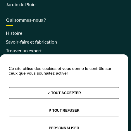
Jardin de Pluie
Qui sommes-nous ?
Histoire
Savoir-faire et fabrication
Trouver un expert
Ce site utilise des cookies et vous donne le contrôle sur
ceux que vous souhaitez activer
Espace client
Espace SPANC
Presse
Actualités
FAQ
TOUT ACCEPTER
TOUT REFUSER
Facebook
Instagram
Youtube
Linkedin
PERSONNALISER
© 2026 - Aquatiris
Mentions légales
Plan du site