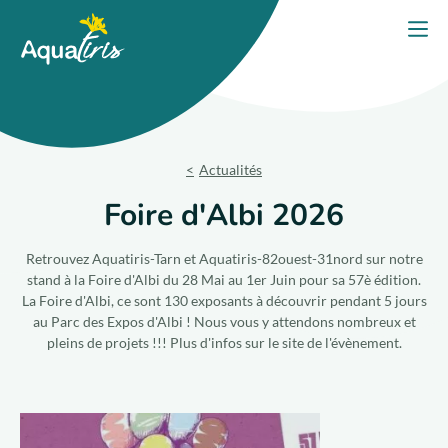
Panneau de gestion des cookies
Accueil
Ouvri
PORTES OUVERTES 2026
Nos solutions
Actualités
Nos produits
Foire d'Albi 2026
Votre projet
Retrouvez Aquatiris-Tarn et Aquatiris-82ouest-31nord sur notre
stand à la Foire d'Albi du 28 Mai au 1er Juin pour sa 57è édition.
La Foire d'Albi, ce sont 130 exposants à découvrir pendant 5 jours
Nos engagements
au Parc des Expos d'Albi ! Nous vous y attendons nombreux et
pleins de projets !!! Plus d'infos sur le site de l'évènement.
Nos conseils
Trouver un expert