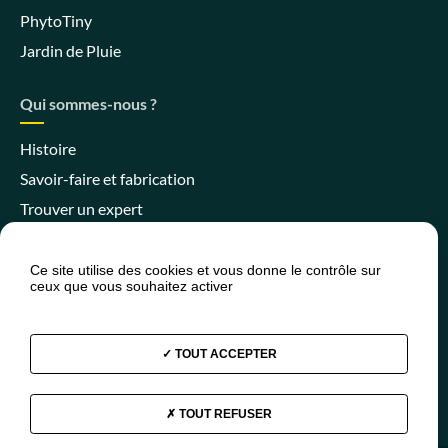
PhytoTiny
Jardin de Pluie
Qui sommes-nous ?
Histoire
Savoir-faire et fabrication
Trouver un expert
Ce site utilise des cookies et vous donne le contrôle sur
ceux que vous souhaitez activer
Espace client
Espace SPANC
Presse
Actualités
FAQ
TOUT ACCEPTER
TOUT REFUSER
Facebook
Instagram
Youtube
Linkedin