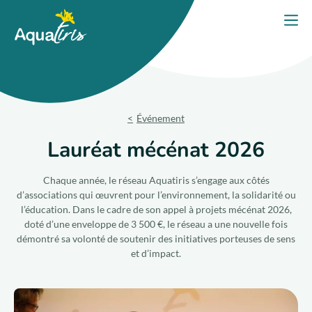
Panneau de gestion des cookies
Accueil
Ouvri
PORTES OUVERTES 2026
Nos solutions
Événement
Nos produits
Lauréat mécénat 2026
Votre projet
Chaque année, le réseau Aquatiris s’engage aux côtés
d’associations qui œuvrent pour l’environnement, la solidarité ou
l’éducation. Dans le cadre de son appel à projets mécénat 2026,
Nos engagements
doté d’une enveloppe de 3 500 €, le réseau a une nouvelle fois
démontré sa volonté de soutenir des initiatives porteuses de sens
Nos conseils
et d’impact.
Trouver un expert