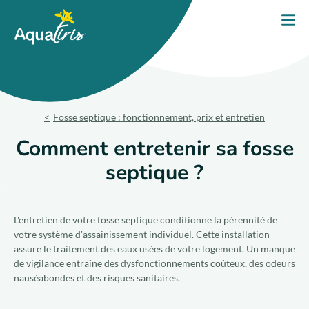
Panneau de gestion des cookies
Accueil
Ouvri
PORTES OUVERTES 2026
Nos solutions
Fosse septique : fonctionnement, prix et entretien
Nos produits
Comment entretenir sa fosse
septique ?
Votre projet
Nos engagements
L'entretien de votre fosse septique conditionne la pérennité de
votre système d'assainissement individuel. Cette installation
Nos conseils
assure le traitement des eaux usées de votre logement. Un manque
de vigilance entraîne des dysfonctionnements coûteux, des odeurs
nauséabondes et des risques sanitaires.
Trouver un expert