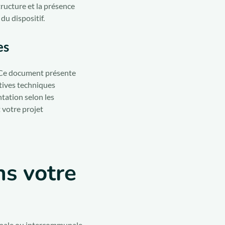
tructure et la présence
u dispositif.
es
. Ce document présente
atives techniques
tation selon les
 votre projet
ns votre
unale ou intercommunale