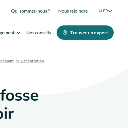
Qui sommes-nous ?
Nous rejoindre
FR
agements
Nos conseils
Trouver un expert
nement, prix et entretien
 fosse
ir