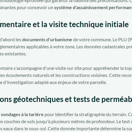
éthodologie éprouvée qui garantit la fiabilité des préconisations
minantes pour concevoir un
système d'assainissement performant
mentaire et la visite technique initiale
d'abord les
documents d'urbanisme
de votre commune. Le PLU (P
églementaires applicables à votre zone. Les données cadastrales pré
es existantes.
taire s'accompagne d'une visite sur site pour appréhender la to
 les écoulements naturels et les constructions voisines. Cette re
 d'investigation adapté aux enjeux de votre parcelle.
ions géotechniques et tests de perméabi
s
sondages à la tarière
pour identifier la stratigraphie du terrain.
es couches de sols jusqu'à plusieurs mètres de profondeur. Le test
des eaux dans le sous-sol. Cette donnée importante détermine la s