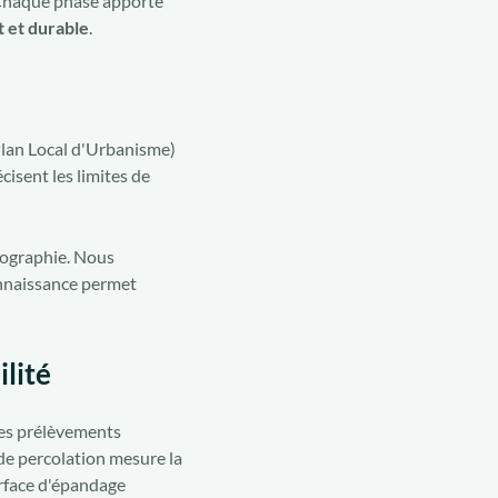
. Chaque phase apporte
 et durable
.
lan Local d'Urbanisme)
cisent les limites de
pographie. Nous
connaissance permet
lité
 Ces prélèvements
 de percolation mesure la
urface d'épandage