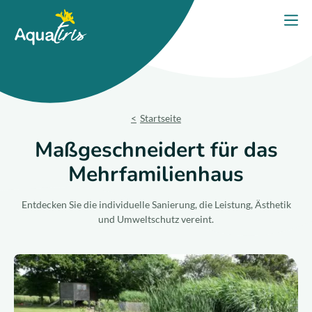
Cookie-Einstellungen
Startseite
Menü
Unsere Lösungen
Unsere Produkte
Startseite
Ihr Projekt
Maßgeschneidert für das
Mehrfamilienhaus
Unsere Verpflichtungen
Entdecken Sie die individuelle Sanierung, die Leistung, Ästhetik
Unsere Beratung
und Umweltschutz vereint.
Kontaktieren Sie uns