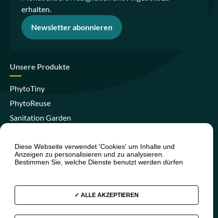
erhalten.
Newsletter abonnieren
Unsere Produkte
PhytoTiny
PhytoReuse
Sanitation Garden
PhytoCompact
PhytoIsland
Diese Webseite verwendet 'Cookies' um Inhalte und
Anzeigen zu personalisieren und zu analysieren.
Skywater Clear
Bestimmen Sie, welche Dienste benutzt werden dürfen
ALLE AKZEPTIEREN
Werden Sie Vertriebspartner
Presse