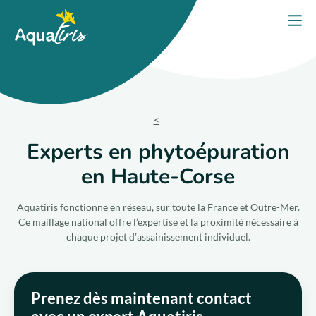
Panneau de gestion des cookies
Accueil
Ouvri
PORTES OUVERTES 2026
Nos solutions
Nos produits
Experts en phytoépuration
en Haute-Corse
Votre projet
Aquatiris fonctionne en réseau, sur toute la France et Outre-Mer.
Nos engagements
Ce maillage national offre l’expertise et la proximité nécessaire à
chaque projet d’assainissement individuel.
Nos conseils
Prenez dès maintenant contact
Trouver un expert