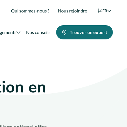
Qui sommes-nous ?
Nous rejoindre
FR
agements
Nos conseils
Trouver un expert
ion en
llage national offre