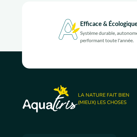
Efficace & Écologiqu
Système durable, autonome
performant toute l'année.
LA NATURE FAIT BIEN
(MIEUX) LES CHOSES