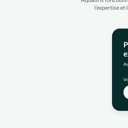
l’expertise et
P
e
Au
Vo