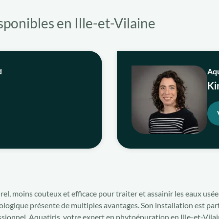
ponibles en Ille-et-Vilaine
d
Aqu
Ki
l, moins couteux et efficace pour traiter et assainir les eaux usée
écologique présente de multiples avantages. Son installation est pa
essionnel. Aquatiris, votre expert en phytoépuration en Ille-et-Vi