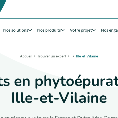
Nos solutions
Nos produits
Votre projet
Nos eng
Accueil
Trouver un expert
Ille-et-Vilaine
ts en phytoépurat
Ille-et-Vilaine
e en réseau, sur toute la France et Outre-Mer. Ce mai