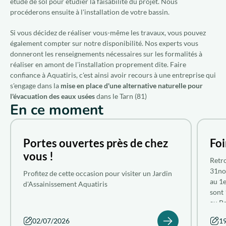
étude de sol pour étudier la faisabilité du projet. Nous
procéderons ensuite à l'installation de votre bassin.
Si vous décidez de réaliser vous-même les travaux, vous pouvez
également compter sur notre disponibilité. Nos experts vous
donneront les renseignements nécessaires sur les formalités à
réaliser en amont de l'installation proprement dite. Faire
confiance à Aquatiris, c'est ainsi avoir recours à une entreprise qui
s'engage dans la
mise en place d'une alternative naturelle pour
l'évacuation des eaux usées
dans le Tarn (81)
En ce moment
Portes ouvertes près de chez
Foi
vous !
Retro
31nor
Profitez de cette occasion pour visiter un Jardin
au 1e
d'Assainissement Aquatiris
sont 
au Pa
nombr
02/07/2026
1
le si