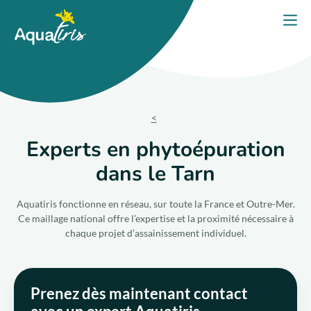
Panneau de gestion des cookies
Accueil
Ouvri
PORTES OUVERTES 2026
Nos solutions
Nos produits
Experts en phytoépuration
dans le Tarn
Votre projet
Aquatiris fonctionne en réseau, sur toute la France et Outre-Mer.
Nos engagements
Ce maillage national offre l’expertise et la proximité nécessaire à
chaque projet d’assainissement individuel.
Nos conseils
Prenez dès maintenant contact
Trouver un expert