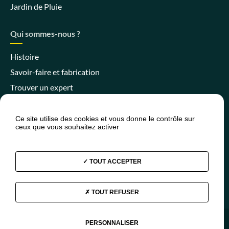
Jardin de Pluie
Qui sommes-nous ?
Histoire
Savoir-faire et fabrication
Trouver un expert
Ce site utilise des cookies et vous donne le contrôle sur
ceux que vous souhaitez activer
Espace client
Espace SPANC
Presse
Actualités
FAQ
TOUT ACCEPTER
TOUT REFUSER
Facebook
Instagram
Youtube
Linkedin
PERSONNALISER
© 2026 - Aquatiris
Mentions légales
Plan du site