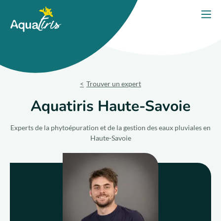
Panneau de gestion des cookies
Accueil
Ouvri
PORTES OUVERTES 2026
Nos solutions
Trouver un expert
Nos produits
Aquatiris Haute-Savoie
Votre projet
Experts de la phytoépuration et de la gestion des eaux pluviales en
Haute-Savoie
Nos engagements
Nos conseils
Trouver un expert