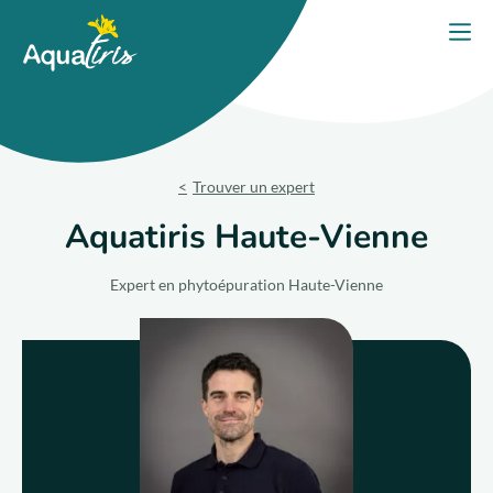
Panneau de gestion des cookies
Accueil
Ouvri
PORTES OUVERTES 2026
Nos solutions
Trouver un expert
Nos produits
Aquatiris Haute-Vienne
Votre projet
Expert en phytoépuration Haute-Vienne
Nos engagements
Nos conseils
Trouver un expert