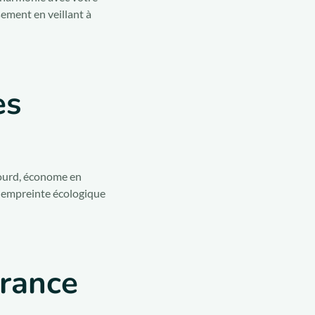
sement en veillant à
es
lourd, économe en
ur empreinte écologique
urance