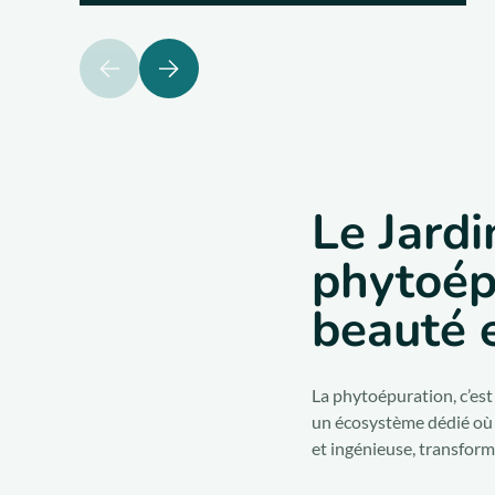
précédent
suivant
Le Jard
phytoépu
beauté e
La phytoépuration, c’est 
un écosystème dédié où ba
et ingénieuse, transforme