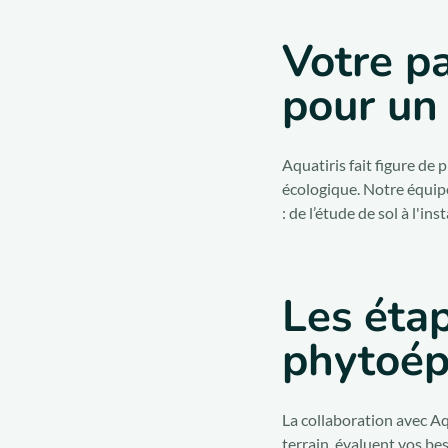
Votre pa
pour un 
Aquatiris fait figure de
écologique. Notre équipe
: de l’étude de sol à l'i
Les étap
phytoép
La collaboration avec Aq
terrain, évaluent vos b