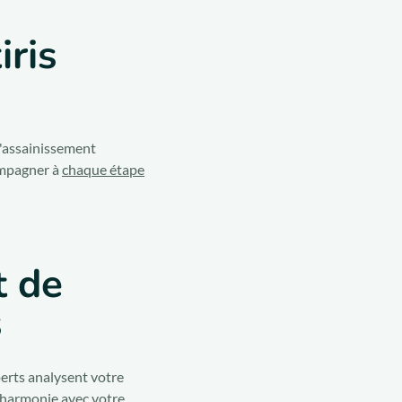
iris
l'assainissement
compagner à
chaque étape
t de
s
perts analysent votre
 harmonie avec votre