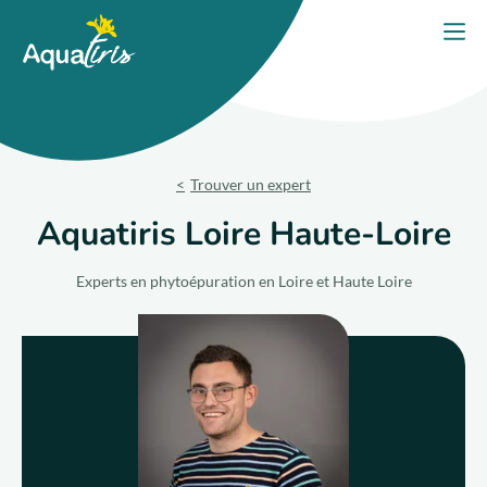
Panneau de gestion des cookies
Accueil
Ouvri
PORTES OUVERTES 2026
Nos solutions
Trouver un expert
Nos produits
Aquatiris Loire Haute-Loire
Votre projet
Experts en phytoépuration en Loire et Haute Loire
Nos engagements
Nos conseils
Trouver un expert