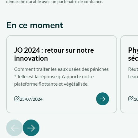
démarche durable avec un partenaire de confiance.
En ce moment
JO 2024 : retour sur notre
Phy
innovation
sé
Comment traiter les eaux usées des péniches
Réut
? Telle est la réponse qu'apporte notre
l'ea
plateforme flottante et végétalisée.
25/07/2024
1
précédent
suivant