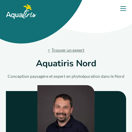
Panneau de gestion des cookies
Accueil
Ouvri
PORTES OUVERTES 2026
Nos solutions
Trouver un expert
Nos produits
Aquatiris Nord
Votre projet
Conception paysagère et expert en phytoépuration dans le Nord
Nos engagements
Nos conseils
Trouver un expert