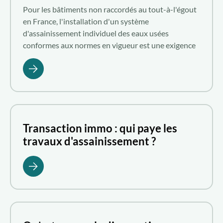
Comment l'installer ? Aquatiris répond à vos
Pour les bâtiments non raccordés au tout-à-l'égout
questions.
en France, l'installation d'un système
d'assainissement individuel des eaux usées
conformes aux normes en vigueur est une exigence
légale. Depuis quelques années, la fosse septique
écologique est de plus en plus adoptée pour le
traitement et l'évacuation des effluents
domestiques au niveau individuel. Qu'est-ce qu'une
fosse septique écologique ? Quel budget prévoir
pour une solution de ce type ? Quels sont les types
Transaction immo : qui paye les
de dispositifs d'assainissement biologique qui
travaux d'assainissement ?
existent en la matière ? Premier réseau national
spécialiste de la phytoépuration en France,
Aquatiris vous donne quelques éclaircissements.