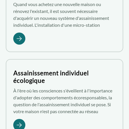
Quand vous achetez une nouvelle maison ou
rénovez l'existant, il est souvent nécessaire
d'acquérir un nouveau système d'assainissement
individuel. L'installation d'une micro-station
d'épuration au meilleur tarif repose sur un bon
comparatif des prix. Suivez ces conseils de Aquatiris
pour découvrir les éléments à considérer afin
d'apprécier les tarifs proposés pour une micro-
station d'épuration.
Assainissement individuel
écologique
À l'ère où les consciences s'éveillent à l'importance
d'adopter des comportements écoresponsables, la
question de l'assainissement individuel se pose. Si
votre maison n'est pas connectée au réseau
d'assainissement collectif, il vous revient d'opter
pour une méthode d'assainissement écologique