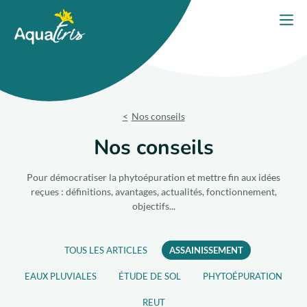
Panneau de gestion des cookies
Accueil
Ouvri
PORTES OUVERTES 2026
Nos solutions
Nos conseils
Nos produits
Nos conseils
Votre projet
Pour démocratiser la phytoépuration et mettre fin aux idées
reçues : définitions, avantages, actualités, fonctionnement,
objectifs...
Nos engagements
Nos conseils
TOUS LES ARTICLES
ASSAINISSEMENT
EAUX PLUVIALES
ÉTUDE DE SOL
PHYTOÉPURATION
Trouver un expert
REUT