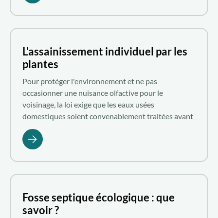
pour le traitement de vos eaux usées. Aquatiris vous
présente les différents systèmes d'assainissement
individuel écologique.
L'assainissement individuel par les
plantes
Pour protéger l'environnement et ne pas
occasionner une nuisance olfactive pour le
voisinage, la loi exige que les eaux usées
domestiques soient convenablement traitées avant
leur évacuation. Si votre maison n'est pas rattachée
au tout-à-l'égout, investir dans un système
d'assainissement individuel par les plantes est une
excellente idée. Il s'agit d'une solution écologique et
économique qui exploite la phytoépuration pour le
traitement des effluents domestiques liquides.
Fosse septique écologique : que
Comment fonctionne un dispositif d'assainissement
savoir ?
individuel par les végétaux ? Quel est son prix ?