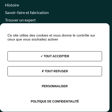
Histoire
Savoir-faire et fabrication
Trouver un expert
Ce site utilise des cookies et vous donne le contrôle sur
ceux que vous souhaitez activer
Espace client
Espace SPANC
Presse
Actualités
FAQ
TOUT ACCEPTER
TOUT REFUSER
Facebook
Instagram
Youtube
Linkedin
PERSONNALISER
© 2026 - Aquatiris
Mentions légales
Plan du site
Données personnelles
POLITIQUE DE CONFIDENTIALITÉ
FR
EN
ES
DE