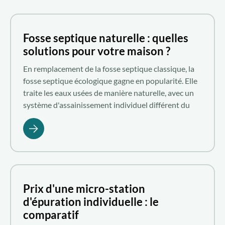
Qui sommes-nous ?
Fosse septique naturelle : quelles
solutions pour votre maison ?
Nous rejoindre
En remplacement de la fosse septique classique, la
fosse septique écologique gagne en popularité. Elle
FR
traite les eaux usées de manière naturelle, avec un
système d'assainissement individuel différent du
processus conventionnel. Voici la solution naturelle
et innovante des fosses septiques proposée par
Aquatiris.
Prix d'une micro-station
d'épuration individuelle : le
comparatif