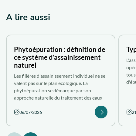
A lire aussi
Phytoépuration : définition de
Typ
ce système d'assainissement
L'as
naturel
opér
tous
Les filières d'assainissement individuel ne se
d'ép
valent pas sur le plan écologique. La
poll
phytoépuration se démarque par son
qu'e
approche naturelle du traitement des eaux
sur 
usées domestiques. Découvrez le système de
elle
phytoépuration performant que propose
06/07/2026
2
Aquatiris.