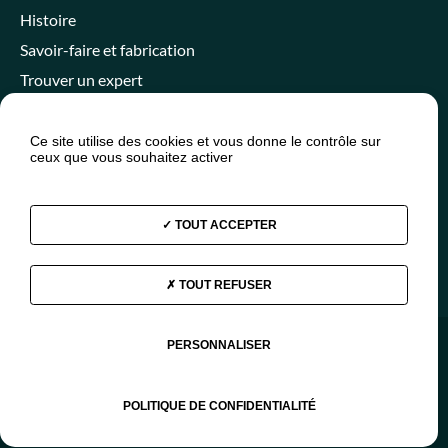
Histoire
Savoir-faire et fabrication
Trouver un expert
Ce site utilise des cookies et vous donne le contrôle sur
ceux que vous souhaitez activer
Espace client
Espace SPANC
Presse
Actualités
FAQ
TOUT ACCEPTER
TOUT REFUSER
Facebook
Instagram
Youtube
Linkedin
PERSONNALISER
© 2026 - Aquatiris
Mentions légales
Plan du site
Données personnelles
POLITIQUE DE CONFIDENTIALITÉ
FR
EN
ES
DE