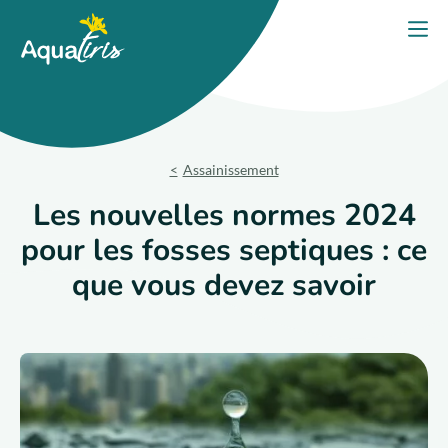
Panneau de gestion des cookies
Accueil
Ouvri
PORTES OUVERTES 2026
Nos solutions
Assainissement
Nos produits
Les nouvelles normes 2024
pour les fosses septiques : ce
Votre projet
que vous devez savoir
Nos engagements
Nos conseils
Trouver un expert