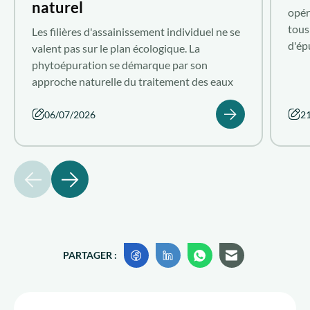
naturel
opér
tous
Les filières d'assainissement individuel ne se
d'ép
valent pas sur le plan écologique. La
poll
phytoépuration se démarque par son
qu'e
approche naturelle du traitement des eaux
sur 
usées domestiques. Découvrez le système de
elle
phytoépuration performant que propose
06/07/2026
2
Aquatiris.
précédent
suivant
PARTAGER :