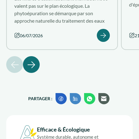
d'ép
valent pas sur le plan écologique. La
poll
phytoépuration se démarque par son
qu'e
approche naturelle du traitement des eaux
sur 
usées domestiques. Découvrez le système de
elle
phytoépuration performant que propose
06/07/2026
2
Aquatiris.
précédent
suivant
PARTAGER :
Efficace & Écologique
Système durable, autonome et