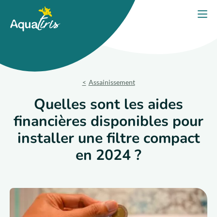
Panneau de gestion des cookies
Accueil
Ouvri
PORTES OUVERTES 2026
Nos solutions
Assainissement
Nos produits
Quelles sont les aides
financières disponibles pour
Votre projet
installer une filtre compact
Nos engagements
en 2024 ?
Nos conseils
Trouver un expert