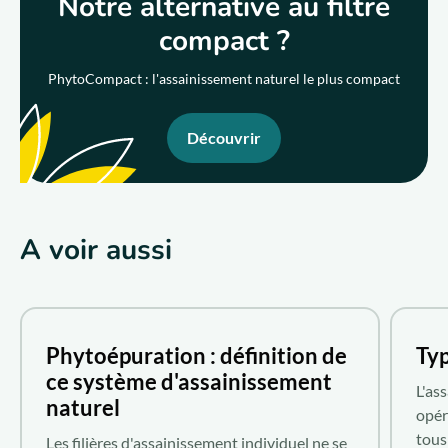
Notre alternative au filtre
compact ?
PhytoCompact : l'assainissement naturel le plus compact
Découvrir
A voir aussi
Phytoépuration : définition de
Typ
ce système d'assainissement
L'as
naturel
opér
tous
Les filières d'assainissement individuel ne se