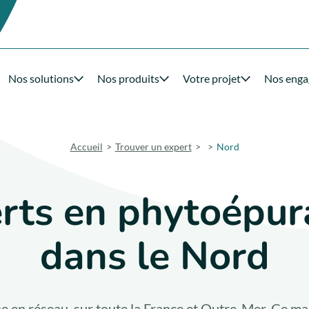
Nos solutions
Nos produits
Votre projet
Nos eng
Accueil
Trouver un expert
Nord
rts en phytoépur
dans le Nord
e en réseau, sur toute la France et Outre-Mer. Ce mai