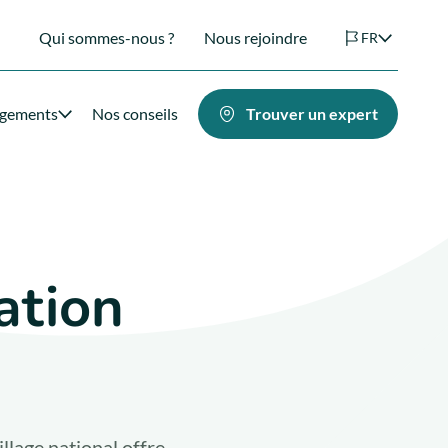
Qui sommes-nous ?
Nous rejoindre
FR
agements
Nos conseils
Trouver un expert
ation
llage national offre