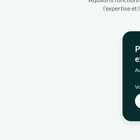
l’expertise et
P
e
Au
Vo