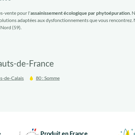
s-vente pour l'
assainissement écologique par phytoépuration
. 
s solutions adaptées aux dysfonctionnements que vous rencontrez. 
 Nord (59).
auts-de-France
as-de-Calais
80 : Somme
e
Produit en France